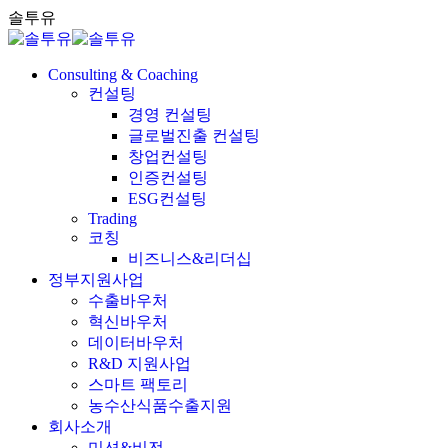
Skip
솔투유
to
content
Consulting & Coaching
컨설팅
경영 컨설팅
글로벌진출 컨설팅
창업컨설팅
인증컨설팅
ESG컨설팅
Trading
코칭
비즈니스&리더십
정부지원사업
수출바우처
혁신바우처
데이터바우처
R&D 지원사업
스마트 팩토리
농수산식품수출지원
회사소개
미션&비전