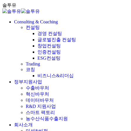
Skip
솔투유
to
content
Consulting & Coaching
컨설팅
경영 컨설팅
글로벌진출 컨설팅
창업컨설팅
인증컨설팅
ESG컨설팅
Trading
코칭
비즈니스&리더십
정부지원사업
수출바우처
혁신바우처
데이터바우처
R&D 지원사업
스마트 팩토리
농수산식품수출지원
회사소개
미션&비전